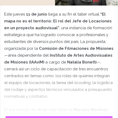
Este jueves
11 de junio
llega a su fin el taller virtual
“El
mapa no es el territorio: El rol del Jefe de Locaciones
en un proyecto audiovisual”
, una instancia de formación
estratégica que ha logrado convocar a profesionales y
estudiantes de diversos puntos del país. La propuesta,
organizada por la
Comisión de Filmaciones de Misiones
—área dependiente del
Instituto de Artes Audiovisuales
de Misiones (IAAviM)
a cargo de
Natalia Bonetti
—,
cerrará así un ciclo de capacitación de tres encuentros
centrados en temas como: los roles de quienes integran
el equipo de locaciones, la tarea del scouting, la logística
del rodaje y aspectos técnicos vinculados a presupuesto,
normativas y contratos.
El encargado de dictar este taller es
Marcelo Martinez
,
destacado jefe de locaciones con una trayectoria de más