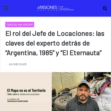
Menú
B
Noticias del IAAviM
El rol del Jefe de Locaciones: las
claves del experto detrás de
“Argentina, 1985” y “El Eternauta”
10/06/2026