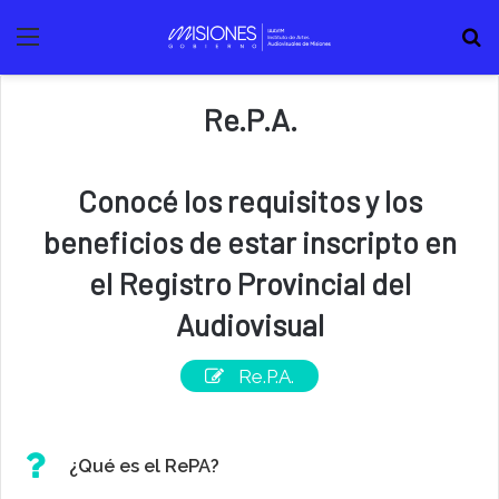
Menú
B
Re.P.A.
Conocé los requisitos y los
beneficios de estar inscripto en
el Registro Provincial del
Audiovisual
Re.P.A.
¿Qué es el RePA?