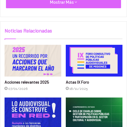
Mostrar Más
la actividad en Misiones.
Calendario Electoral 2026
Noticias Relacionadas
Publicación del padrón provisorio:
martes 31 de
marzo de 2026 – 12:00 hs
Conformación de la Junta Electoral y Mesa
Electoral:
lunes 6 de abril de 2026 – 12:00 hs
Publicación de listas provisorias:
martes 7 de abril
de 2026
Impugnación de listas ( fecha límite):
lunes 13 de
Acciones relevantes 2025
Actas IX Foro
abril de 2026 – hasta las 18:00 hs
07/01/2026
18/11/2025
Oficialización de listas y comunicación
institucional:
jueves 16 de abril de 2026
Cierre definitivo del padrón electoral:
lunes 11 de
mayo de 2026 – hasta las 12:00 hs