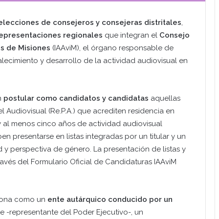
lecciones de consejeros y consejeras distritales
,
representaciones regionales
que integran el
Consejo
es de Misiones
(IAAviM), el órgano responsable de
talecimiento y desarrollo de la actividad audiovisual en
n
postular como candidatos y candidatas
aquellas
el Audiovisual (Re.P.A.) que acrediten residencia en
y al menos cinco años de actividad audiovisual
en presentarse en listas integradas por un titular y un
ad y perspectiva de género. La presentación de listas y
ravés del Formulario Oficial de Candidaturas IAAviM
nciona como un
ente autárquico conducido por un
e -representante del Poder Ejecutivo-, un