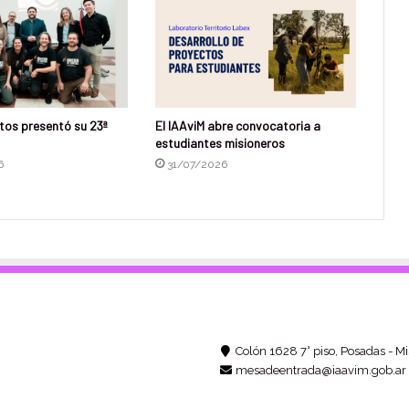
tos presentó su 23ª
El IAAviM abre convocatoria a
estudiantes misioneros
6
31/07/2026
Colón 1628 7° piso, Posadas - Mi
mesadeentrada@iaavim.gob.ar