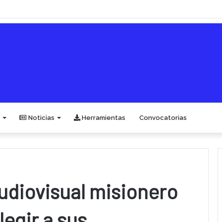
Noticias
Herramientas
Convocatorias
udiovisual misionero
legir a sus