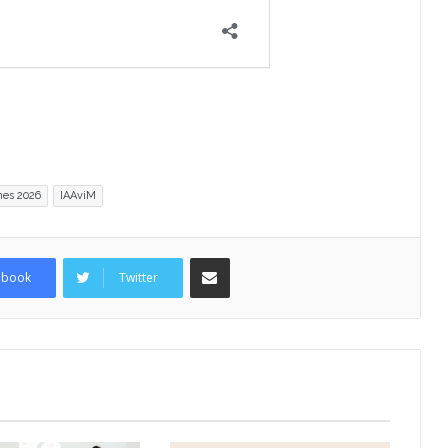
nes 2026
IAAviM
Compartir por Email
ebook
Twitter