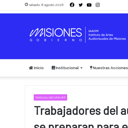
Facebook
Twitter
YouTube
Instagram
sábado, 8 agosto 2026
Inicio
Institucional
Nuestras Acciones
Noticias del IAAviM
Trabajadores del a
se preparan para e