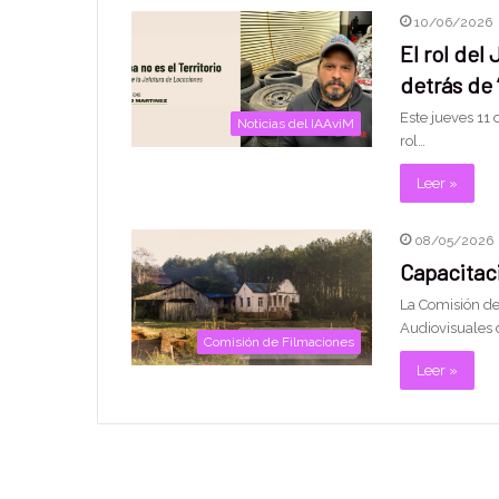
10/06/2026
El rol del
detrás de 
Este jueves 11 d
Noticias del IAAviM
rol…
Leer »
08/05/2026
Capacitac
La Comisión de 
Audiovisuales d
Comisión de Filmaciones
Leer »