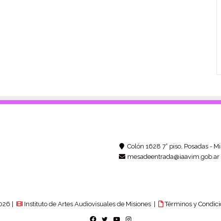
Colón 1628 7° piso, Posadas - Mi
mesadeentrada@iaavim.gob.ar
026 |
Instituto de Artes Audiovisuales de Misiones |
Términos y Condici
Facebook
Twitter
YouTube
Instagram