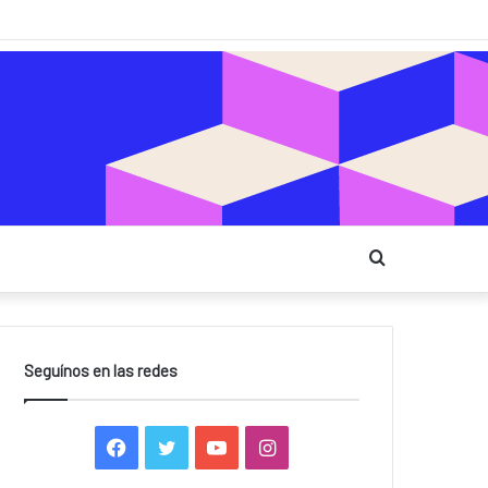
Buscar
Seguínos en las redes
F
T
Y
I