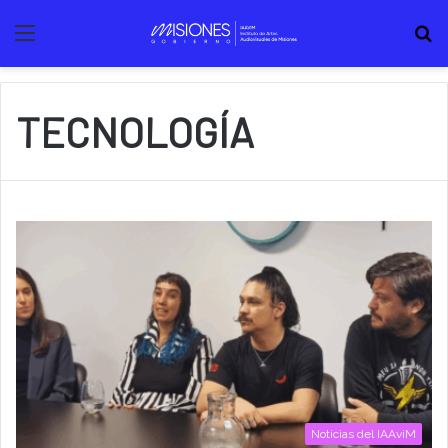
Menú
B
TECNOLOGÍA
Noticias del IAAviM