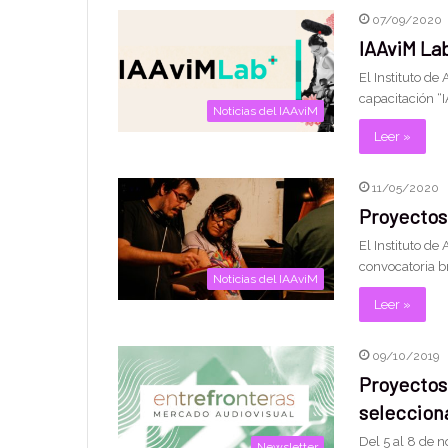
07/09/2020
IAAviM Lab
El Instituto de
capacitación “I
Noticias del IAAviM
Leer »
11/05/2020
Proyectos
El Instituto de
convocatoria b
Noticias del IAAviM
Leer »
09/10/2019
Proyectos 
seleccion
Del 5 al 8 de 
Newsletter