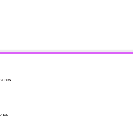
siones
ones