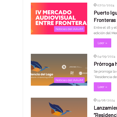
07/11/2024
Puerto Ig
Fronteras
Entre el 18 y e
Noticias del IAAviM
edición del Me
Leer »
04/09/2024
Prórroga 
Se prorroga la
“Residencia del
Noticias del IAAviM
Leer »
15/08/2024
Lanzamien
“Residenc