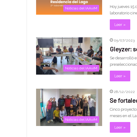
Hoy jueves 15 d
Noticias del IAAviM
laboratorio cin
Leer »
05/07/2023
Gleyzer: s
Se desarrolló e
preseleccionad
Noticias del IAAviM
Leer »
28/12/2022
Se fortale
Cinco proyecto
meses en el La
Noticias del IAAviM
Leer »