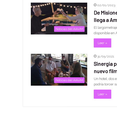
02/01/2023
De Misione
llega a A
El largometraj
Noticias del IAAviM
disponible en 
Leer »
31/05/2021
Sinergia p
nuevo fil
Un hotel, dos 
Noticias del IAAviM
podría torcer s
Leer »