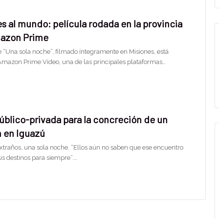
s al mundo: película rodada en la provincia
mazon Prime
e “Una sola noche”, filmado íntegramente en Misiones, está
Amazon Prime Video, una de las principales plataformas…
úblico-privada para la concreción de un
m en Iguazú
extraños, una sola noche. “Ellos aún no saben que ese encuentro
us destinos para siempre”.…