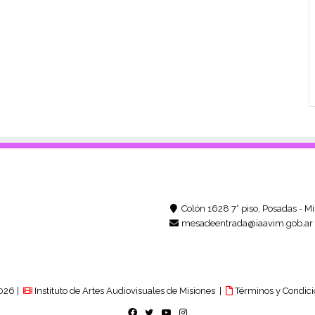
Colón 1628 7° piso, Posadas - Mi
mesadeentrada@iaavim.gob.ar
026 |
Instituto de Artes Audiovisuales de Misiones |
Términos y Condici
Facebook
Twitter
YouTube
Instagram