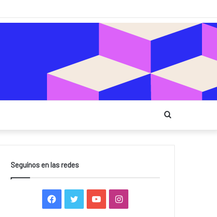
Buscar
Seguínos en las redes
F
T
Y
I