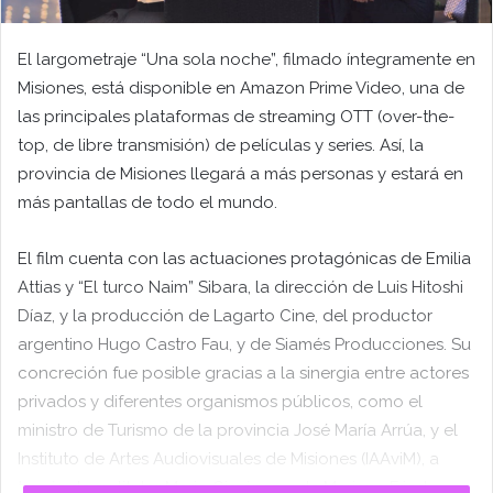
El largometraje “Una sola noche”, filmado íntegramente en
Misiones, está disponible en Amazon Prime Video, una de
las principales plataformas de streaming OTT (over-the-
top, de libre transmisión) de películas y series. Así, la
provincia de Misiones llegará a más personas y estará en
más pantallas de todo el mundo.
El film cuenta con las actuaciones protagónicas de Emilia
Attias y “El turco Naim” Sibara, la dirección de Luis Hitoshi
Díaz, y la producción de Lagarto Cine, del productor
argentino Hugo Castro Fau, y de Siamés Producciones. Su
concreción fue posible gracias a la sinergia entre actores
privados y diferentes organismos públicos, como el
ministro de Turismo de la provincia José María Arrúa, y el
Instituto de Artes Audiovisuales de Misiones (IAAviM), a
través de su titular Mario Giménez y de Mariana Fried,