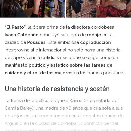
“El Pasto”
, la ópera prima de la directora cordobesa
Ivana Galdeano
concluyó su etapa de
rodaje
en la
ciudad de
Posadas
. Esta ambiciosa
coproducción
interprovincial e internacional no solo narra una historia
de supervivencia cotidiana, sino que se erige como un
manifiesto político y estético sobre las tareas de
cuidado y el rol de las mujeres
en los barrios populares.
Una historia de resistencia y sostén
La trama de la película sigue a Karina (interpretada por
Camila Barey), una madre de 36 años que cría sola a sus
dos hijos en un terreno tomado en el populoso barrio de
Argüello en la ciudad de Córdoba. El conflicto central,
aparentemente sencillo pero profundamente simbólico,