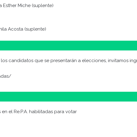
ca Esther Miche (suplente)
mila Acosta (suplente)
y los candidatos que se presentarán a elecciones, invitamos ingr
tadas/
 en el Re.P.A. habilitadas para votar