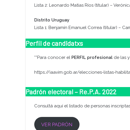
Lista 2: Leonardo Matías Ríos (titular) – Veróni
Distrito Uruguay
Lista 1: Benjamín Emanuel Correa (titular) – Ca
Perfil de candidatxs
**Para conocer el
PERFIL
profesional
de las 
https://iaavim.gob.ar/elecciones-listas-habili
Padrón electoral – Re.P.A. 2022
Consultá aquí el listado de personas inscriptas
VER PADRÓN