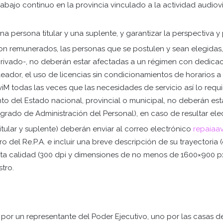
rabajo continuo en la provincia vinculado a la actividad audiov
a persona titular y una suplente, y garantizar la perspectiva y
on remunerados, las personas que se postulen y sean elegidas
rivado-, no deberán estar afectadas a un régimen con dedicac
eador, el uso de licencias sin condicionamientos de horarios a 
viM todas las veces que las necesidades de servicio así lo req
to del Estado nacional, provincial o municipal, no deberán esta
rado de Administración del Personal), en caso de resultar elect
itular y suplente) deberán enviar al correo electrónico
repaiaa
o del Re.P.A. e incluir una breve descripción de su trayectoria
n alta calidad (300 dpi y dimensiones de no menos de 1600×900 p
stro.
 por un representante del Poder Ejecutivo, uno por las casas de