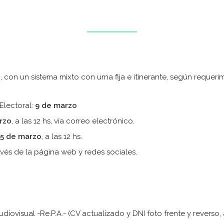
o
, con un sistema mixto con urna fija e itinerante, según requer
Electoral:
9 de marzo
rzo
, a las 12 hs, vía correo electrónico.
25 de marzo
, a las 12 hs.
ravés de la página web y redes sociales.
udiovisual -Re.P.A.- (CV actualizado y DNI foto frente y reverso,