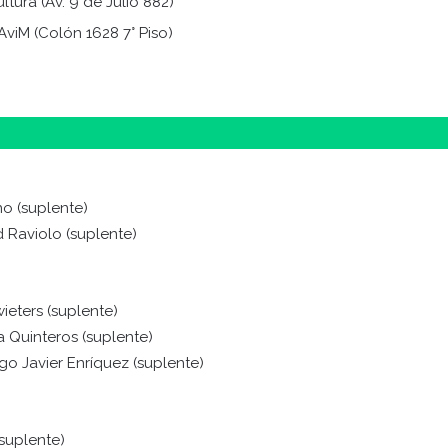
ltura (Av. 9 de Julio 882)
AviM (Colón 1628 7° Piso)
ano (suplente)
ad Raviolo (suplente)
wieters (suplente)
za Quinteros (suplente)
ego Javier Enríquez (suplente)
(suplente)