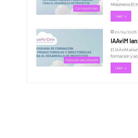
Misioneros El I
Convocatorias
Leer »
20/04/2026
IAAviM lan
El IAAviM anun
formación y a
Noticias del IAAviM
Leer »