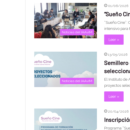
01/06/2026
“Sueño Cin
“Sueño Cine”: 
intensivo para 
Noticias del IAAviM
Leer »
13/05/2026
Semillero 
seleccion
El Instituto de
Noticias del IAAviM
proyectos sele
Leer »
20/04/2026
Inscripció
Programa “Sueñ