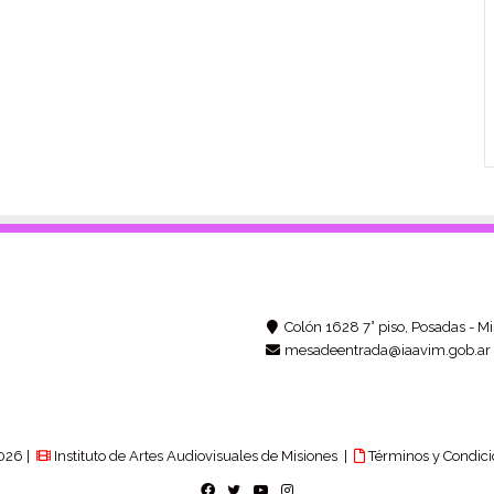
Colón 1628 7° piso, Posadas - Mi
mesadeentrada@iaavim.gob.ar
026 |
Instituto de Artes Audiovisuales de Misiones |
Términos y Condici
Facebook
Twitter
YouTube
Instagram