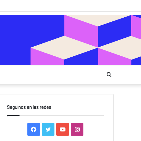
Buscar
Seguínos en las redes
F
T
Y
I