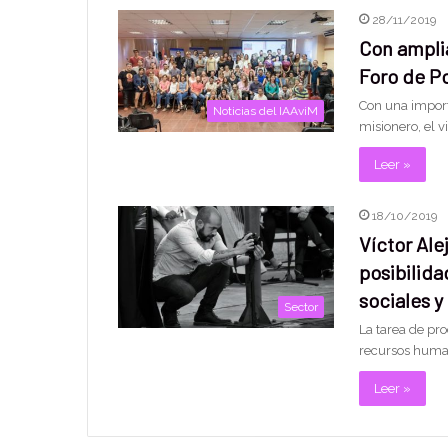
28/11/2019
Con amplia
Foro de Po
Con una import
Noticias del IAAviM
misionero, el v
Leer »
18/10/2019
Víctor Ale
posibilida
sociales y
Sector
La tarea de pro
recursos human
Leer »