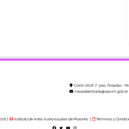
Colón 1628 7° piso, Posadas - Mi
mesadeentrada@iaavim.gob.ar
026 |
Instituto de Artes Audiovisuales de Misiones |
Términos y Condici
Facebook
Twitter
YouTube
Instagram