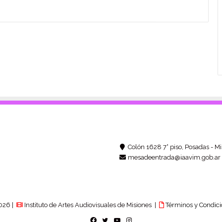
Colón 1628 7° piso, Posadas - Mi
mesadeentrada@iaavim.gob.ar
026 |
Instituto de Artes Audiovisuales de Misiones |
Términos y Condici
Facebook
Twitter
YouTube
Instagram