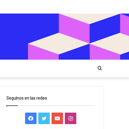
Buscar
Seguínos en las redes
F
T
Y
I