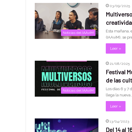
03/09/2025
Multiverso
creativid
Esta mañana, en
Noticias del IAAviM
(IAAviM), se pr
Leer »
21/08/2025
Festival M
de las cul
Los días 6 y 7
Noticias del IAAviM
llega la nueva
Leer »
13/04/2023
Del 14 al 