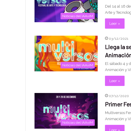
Del 14 al 16 de
Arte y Tecnolo
Noticias del IAAviM
Leer »
03/12/2021
Llega la s
Animación
El sábado 4 y 
Noticias del IAAviM
Animación y Vi
Leer »
07/12/2020
Primer Fe
Multiversos Fes
Animación y Vi
Noticias del IAAviM
Leer »