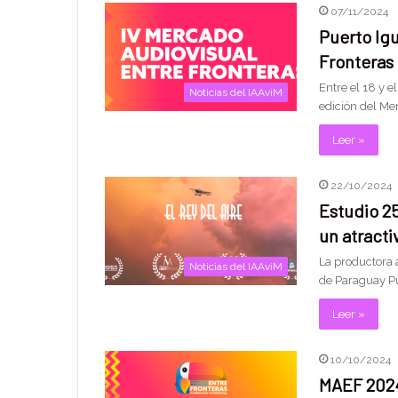
07/11/2024
Puerto Ig
Fronteras
Entre el 18 y e
Noticias del IAAviM
edición del Me
Leer »
22/10/2024
Estudio 2
un atract
La productora 
Noticias del IAAviM
de Paraguay Pu
Leer »
10/10/2024
MAEF 202