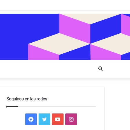
Buscar
Seguínos en las redes
F
T
Y
I