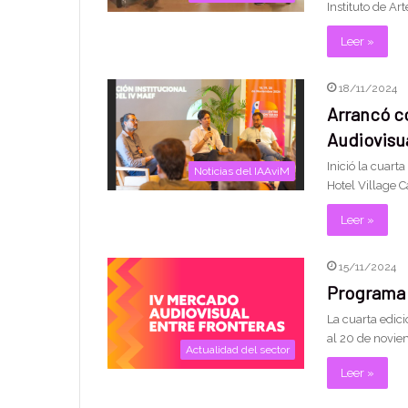
Instituto de Ar
Leer »
18/11/2024
Arrancó co
Audiovisu
Inició la cuart
Noticias del IAAviM
Hotel Village C
Leer »
15/11/2024
Programa
La cuarta edic
al 20 de noviem
Actualidad del sector
Leer »