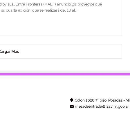
iovisual Entre Fronteras (MAEF) anunció los proyectos que
 su cuarta edición, que se realizará del 18 al…
Cargar Más
Colón 1628 7° piso, Posadas - Mi
mesadeentrada@iaavim.gob.ar