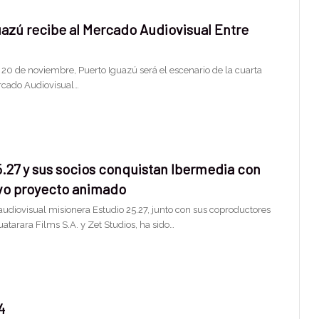
uazú recibe al Mercado Audiovisual Entre
l 20 de noviembre, Puerto Iguazú será el escenario de la cuarta
rcado Audiovisual…
5.27 y sus socios conquistan Ibermedia con
ivo proyecto animado
audiovisual misionera Estudio 25.27, junto con sus coproductores
atarara Films S.A. y Zet Studios, ha sido…
4