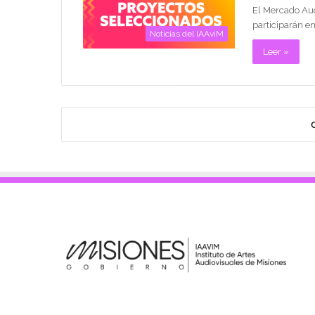
El Mercado Aud
participarán en
Noticias del IAAviM
Leer »