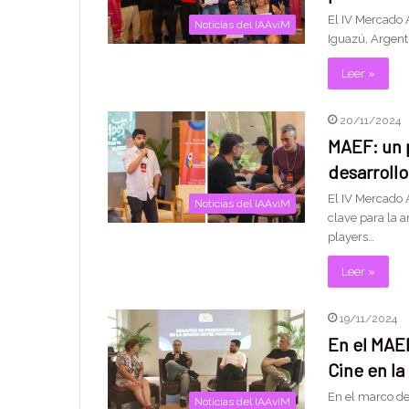
El IV Mercado 
Noticias del IAAviM
Iguazú, Argent
Leer »
20/11/2024
MAEF: un p
desarrollo
El IV Mercado 
Noticias del IAAviM
clave para la a
players…
Leer »
19/11/2024
En el MAEF
Cine en la
En el marco de
Noticias del IAAviM