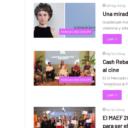
16/05/2025
Una mirada
Guadalupe Acev
violencia y sob
Noticias del IAAviM
Leer »
29/11/2024
Cash Reba
al cine
El IV Mercado A
Noticias del IAAviM
“Incentivos & 
Leer »
21/11/2024
El MAEF 20
para ser e