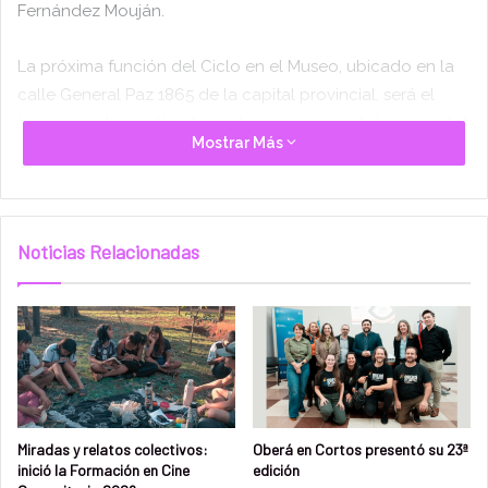
Fernández Mouján.
La próxima función del Ciclo en el Museo, ubicado en la
calle General Paz 1865 de la capital provincial, será el
jueves 19 de septiembre a las 19:00 con el documental
Mostrar Más
“Mal del viento”,
de Ximena González, que pone su
mirada en Julián, niño de la aldea Mbyá Pindó Poty (El
Soberbio), que fue trasladado e internado por orden
judicial a Buenos Aires. Los médicos
prescriben una
Noticias Relacionadas
cirugía cardíaca y sus padres se niegan a realizarla. En
este audiovisual, González registra las instancias del caso
que generó un fuerte debate de trascendencia nacional
que involucró discusiones de índole religiosas, culturales,
sanitarias y bioéticas.
Miradas y relatos colectivos:
Oberá en Cortos presentó su 23ª
inició la Formación en Cine
edición