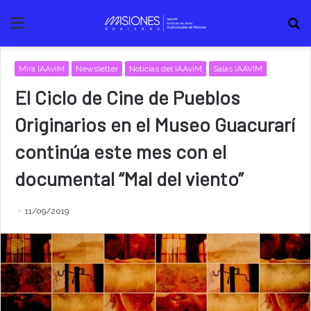
Menú
B
Mirá IAAviM
Newsletter
Noticias del IAAviM
Salas IAAVIM
El Ciclo de Cine de Pueblos
Originarios en el Museo Guacurarí
continúa este mes con el
documental “Mal del viento”
11/09/2019