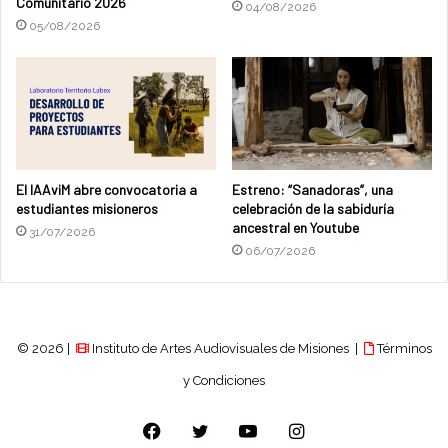
Comunitario 2026
04/08/2026
05/08/2026
El IAAviM abre convocatoria a
Estreno: “Sanadoras”, una
estudiantes misioneros
celebración de la sabiduría
ancestral en Youtube
31/07/2026
06/07/2026
© 2026 |
Instituto de Artes Audiovisuales de Misiones |
Términos
y Condiciones
Facebook
Twitter
YouTube
Instagram
La directora general de Patrimonio Cultural y Museos de