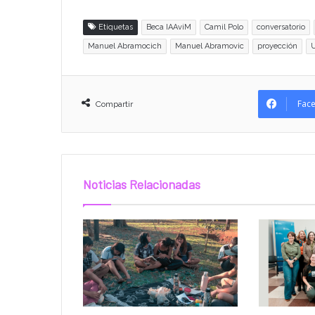
Etiquetas
Beca IAAviM
Camil Polo
conversatorio
Manuel Abramocich
Manuel Abramovic
proyección
Fac
Compartir
Noticias Relacionadas