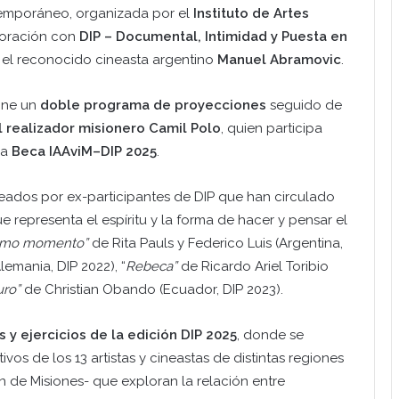
temporáneo, organizada por el
Instituto de Artes
oración con
DIP – Documental, Intimidad y Puesta en
or el reconocido cineasta argentino
Manuel Abramovic
.
pone un
doble programa de proyecciones
seguido de
l realizador misionero Camil Polo
, quien participa
la
Beca IAAviM–DIP 2025
.
reados por ex-participantes de DIP que han circulado
e representa el espíritu y la forma de hacer y pensar el
simo momento”
de Rita Pauls y Federico Luis (Argentina,
emania, DIP 2022), “
Rebeca”
de Ricardo Ariel Toribio
uro”
de Christian Obando (Ecuador, DIP 2023).
 y ejercicios de la edición DIP 2025
, donde se
os de los 13 artistas y cineastas de distintas regiones
n de Misiones- que exploran la relación entre