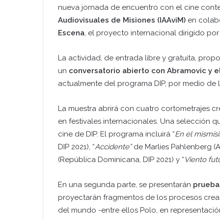
nueva jornada de encuentro con el cine con
Audiovisuales de Misiones (IAAviM)
en colab
Escena
, el proyecto internacional dirigido p
La actividad, de entrada libre y gratuita, pro
un
conversatorio abierto con Abramovic y e
actualmente del programa DIP, por medio de 
La muestra abrirá con cuatro cortometrajes c
en festivales internacionales. Una selección qu
cine de DIP. El programa incluirá “
En el mismí
DIP 2021), “
Accidente”
de Marlies Pahlenberg (Al
(República Dominicana, DIP 2021) y “
Viento fut
En una segunda parte, se presentarán
pruebas
proyectarán fragmentos de los procesos creativ
del mundo -entre ellos Polo, en representació