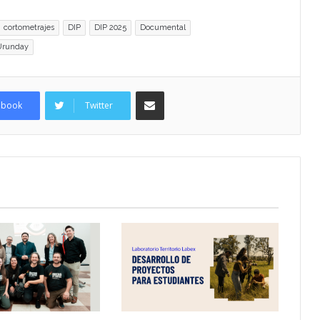
cortometrajes
DIP
DIP 2025
Documental
Urunday
Compartir por Email
ebook
Twitter