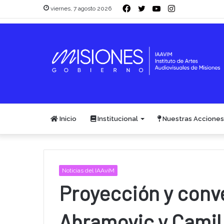
Facebook
Twitter
YouTube
Instagram
viernes, 7 agosto 2026
Inicio
Institucional
Nuestras Acciones
Noticias del IAAviM
Proyección y conv
Abramovic y Camil