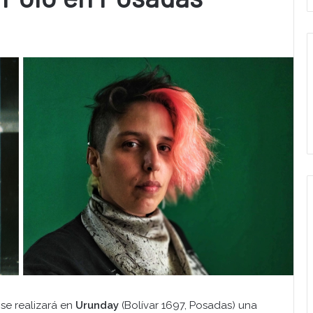
, se realizará en
Urunday
(Bolívar 1697, Posadas) una