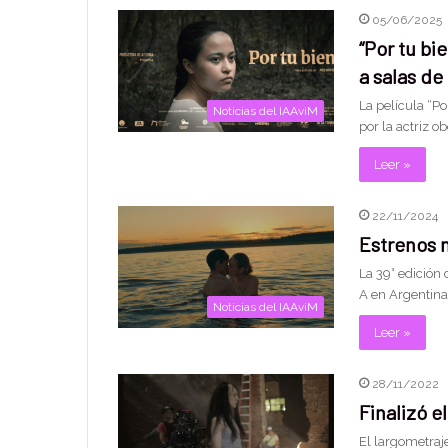
05/06/2025
“Por tu bi
a salas de
La película “Po
Noticias del IAAviM
por la actriz o
Leer »
22/11/2024
Estrenos m
La 39° edición 
A en Argentina
Noticias del IAAviM
Leer »
28/11/2022
Finalizó el
El largometraje