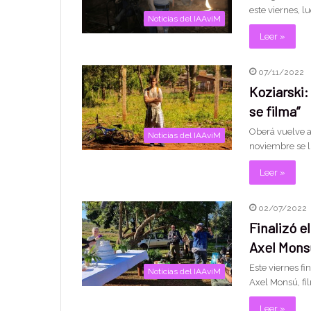
este viernes, 
Noticias del IAAviM
Leer »
07/11/2022
Koziarski:
se filma”
Oberá vuelve a 
Noticias del IAAviM
noviembre se l
Leer »
02/07/2022
Finalizó e
Axel Mons
Este viernes fi
Noticias del IAAviM
Axel Monsú, fi
Leer »