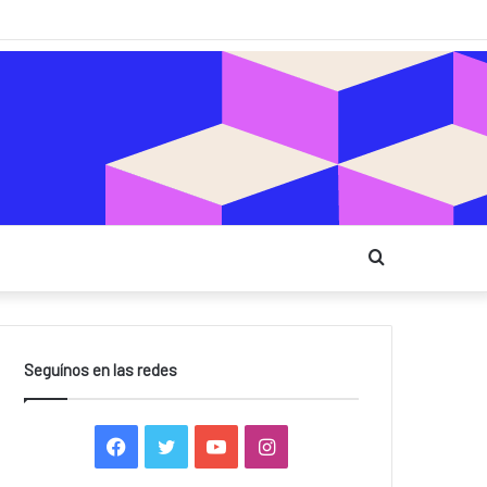
Buscar
Seguínos en las redes
F
T
Y
I