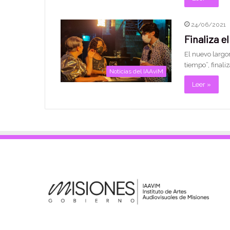
24/06/2021
Finaliza e
El nuevo largom
tiempo”, finali
Noticias del IAAviM
Leer »