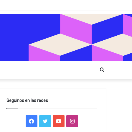
Buscar
Seguínos en las redes
F
T
Y
I