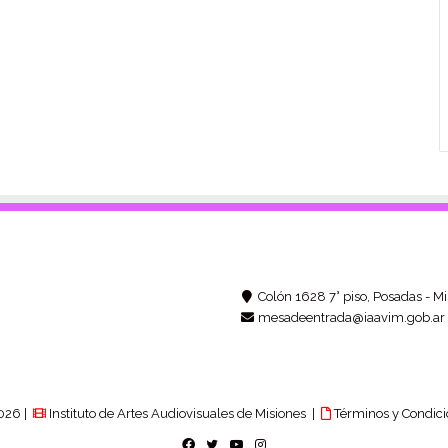
Colón 1628 7° piso, Posadas - Mi
mesadeentrada@iaavim.gob.ar
026 |
Instituto de Artes Audiovisuales de Misiones |
Términos y Condici
Facebook
Twitter
YouTube
Instagram