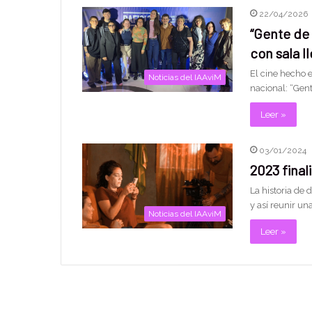
22/04/2026
“Gente de 
con sala l
El cine hecho 
Noticias del IAAviM
nacional: “Gent
Leer »
03/01/2024
2023 final
La historia de
y así reunir un
Noticias del IAAviM
Leer »