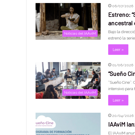
06/07/2026
Estreno: “
ancestral
Bajo la direcc
Noticias del IAAviM
estrenó la ser
Leer »
01/06/2026
“Sueño Cin
“Sueño Cine”: 
intensivo para 
Noticias del IAAviM
Leer »
20/04/2026
IAAviM lan
El IAAviM anun