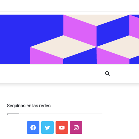
Buscar
Seguínos en las redes
F
T
Y
I