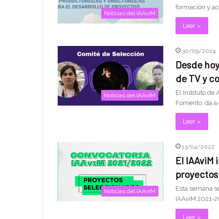
formación y a
Noticias del IAAviM
Leer »
30/09/2024
Desde hoy
de TV y co
El Instituto de
Noticias del IAAviM
Fomento, da a 
Leer »
13/04/2022
El IAAviM 
proyectos
Esta semana se
Noticias del IAAviM
IAAviM 2021-20
Leer »