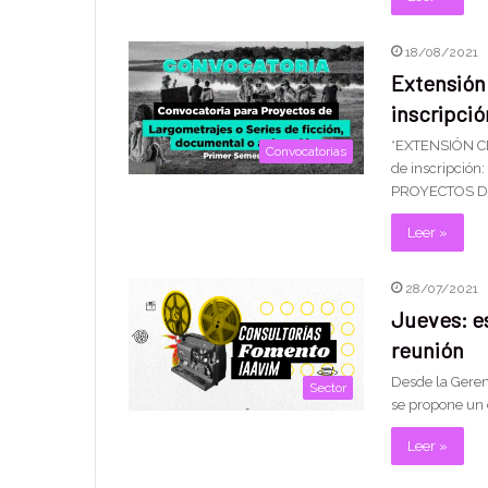
18/08/2021
Extensión 
inscripció
*EXTENSIÓN CI
Convocatorias
de inscripció
PROYECTOS DE
Leer »
28/07/2021
Jueves: es
reunión
Desde la Geren
Sector
se propone un 
Leer »