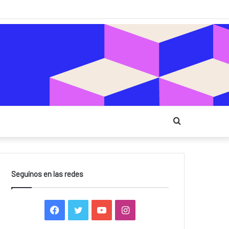
Buscar
Seguínos en las redes
F
T
Y
I