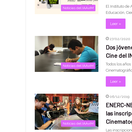
El Instituto de
Noticias del IAAviM
Educación, Cien
Leer »
27/02/2020
Dos jóvene
Cine del 
Todos los años
Noticias del IAAviM
Cinematográfic
Leer »
06/12/2019
ENERC-NEA
las inscri
Cinematog
Noticias del IAAviM
Las inscripcion