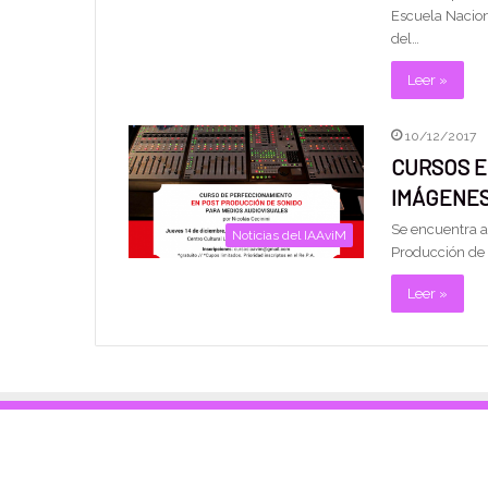
Escuela Nacion
del…
Leer »
10/12/2017
CURSOS E
IMÁGENE
Se encuentra ab
Noticias del IAAviM
Producción de 
Leer »