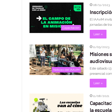
08/11/2023
Inscripci
El IAAviM invit
jornadas de tr
Capacitación
Leer »
11/05/2023
Misiones s
audiovisu
Este sábado 13
Noticias del IAAviM
presencial com
Leer »
11/08/2021
Capacitaci
la escuela