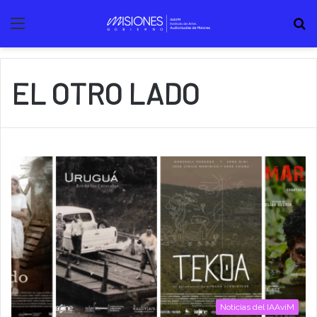
Menú
B
EL OTRO LADO
Noticias del IAAviM