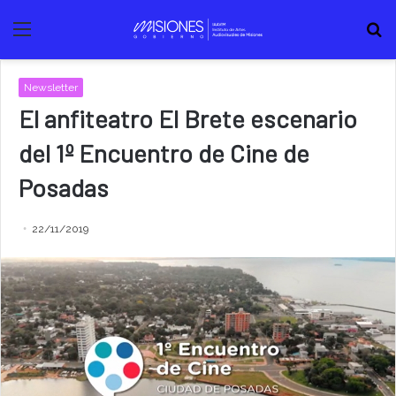
Menú
B
Newsletter
El anfiteatro El Brete escenario
del 1º Encuentro de Cine de
Posadas
22/11/2019