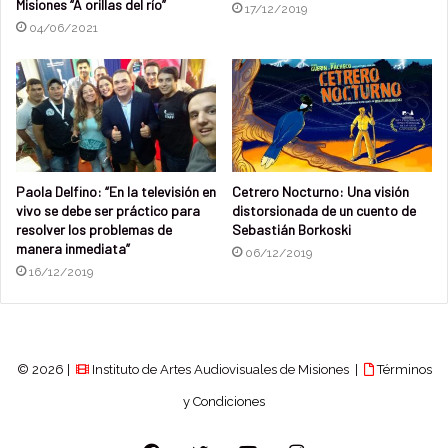
representantes de instituciones afines a la actividad
Misiones “A orillas del río”
17/12/2019
04/06/2021
audiovisual (entidades gubernamentales, no
gubernamentales, sindicales, regionales e
internacionales)”, explicó.
De esta manera, el Foro es el espacio formal de
participación de más importancia para el diseño de
políticas públicas, donde los consensos del sector se
Paola Delfino: “En la televisión en
Cetrero Nocturno: Una visión
vivo se debe ser práctico para
distorsionada de un cuento de
transforman en líneas de trabajo del organismo. En ese
resolver los problemas de
Sebastián Borkoski
contexto, Monsú precisó que “vamos a tener primero una
manera inmediata”
06/12/2019
media jornada expositiva, el viernes 22, de balance de
16/12/2019
gestión y también de puesta en común de algunas
discusiones que tienen que ver con acuerdos sobre
modos de producción en el área audiovisual
(cooperativas, clúster, producción comunitaria
© 2026 |
Instituto de Artes Audiovisuales de Misiones |
Términos
independiente) como también con escalas salariales y
y Condiciones
derechos laborales. Esto también se podrá seguir vía
streaming”, contó.