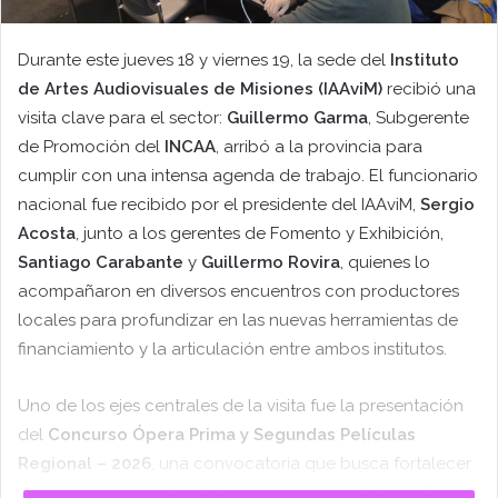
Durante este jueves 18 y viernes 19, la sede del
Instituto
de Artes Audiovisuales de Misiones (IAAviM)
recibió una
visita clave para el sector:
Guillermo Garma
, Subgerente
de Promoción del
INCAA
, arribó a la provincia para
cumplir con una intensa agenda de trabajo. El funcionario
nacional fue recibido por el presidente del IAAviM,
Sergio
Acosta
, junto a los gerentes de Fomento y Exhibición,
Santiago Carabante
y
Guillermo Rovira
, quienes lo
acompañaron en diversos encuentros con productores
locales para profundizar en las nuevas herramientas de
financiamiento y la articulación entre ambos institutos.
Uno de los ejes centrales de la visita fue la presentación
del
Concurso Ópera Prima y Segundas Películas
Regional – 2026
, una convocatoria que busca fortalecer
las voces emergentes de las seis regiones del país. Según