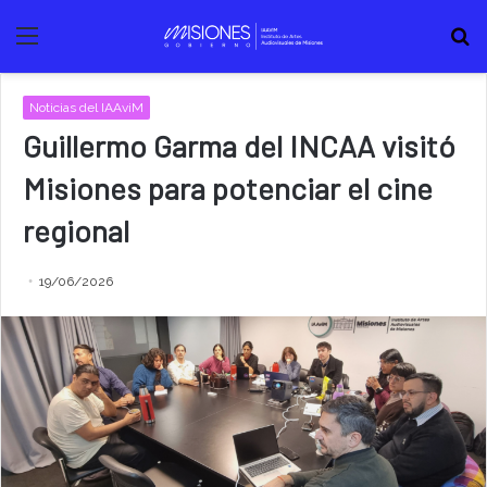
Menú
B
Noticias del IAAviM
Guillermo Garma del INCAA visitó
Misiones para potenciar el cine
regional
19/06/2026