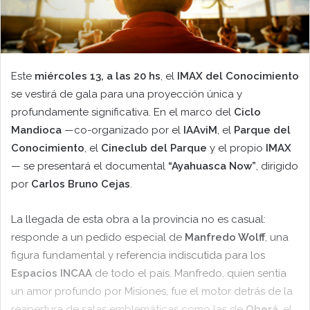
Este
miércoles 13, a las 20 hs
, el
IMAX del Conocimiento
se vestirá de gala para una proyección única y
profundamente significativa. En el marco del
Ciclo
Mandioca
—co-organizado por el
IAAviM
, el
Parque del
Conocimiento
, el
Cineclub del Parque
y el propio
IMAX
— se presentará el documental
“Ayahuasca Now”
, dirigido
por
Carlos Bruno Cejas
.
La llegada de esta obra a la provincia no es casual:
responde a un pedido especial de
Manfredo Wolff
, una
figura fundamental y referencia indiscutida para los
Espacios INCAA
de todo el país. Manfredo, quien sentía
un amor profundo por Misiones, fue el motor detrás de la
reapertura de salas emblemáticas como las de
Oberá
, el