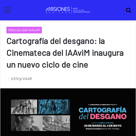
Menú
B
Noticias del IAAviM
Cartografía del desgano: la
Cinemateca del IAAviM inaugura
un nuevo ciclo de cine
27/03/2026