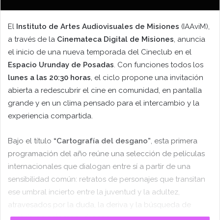
El
Instituto de Artes Audiovisuales de Misiones
(IAAviM),
a través de la
Cinemateca Digital de Misiones
, anuncia
el inicio de una nueva temporada del Cineclub en el
Espacio Urunday de Posadas
. Con funciones todos los
lunes a las 20:30 horas
, el ciclo propone una invitación
abierta a redescubrir el cine en comunidad, en pantalla
grande y en un clima pensado para el intercambio y la
experiencia compartida.
Bajo el título
“Cartografía del desgano”
, esta primera
programación del año reúne una selección de películas
internacionales que dialogan entre sí a partir de una
sensibilidad común: retratos de personajes que transitan
ese umbral incierto entre la juventud y la adultez,
atravesados por la duda, la deriva y la búsqueda de
sentido en entornos urbanos.