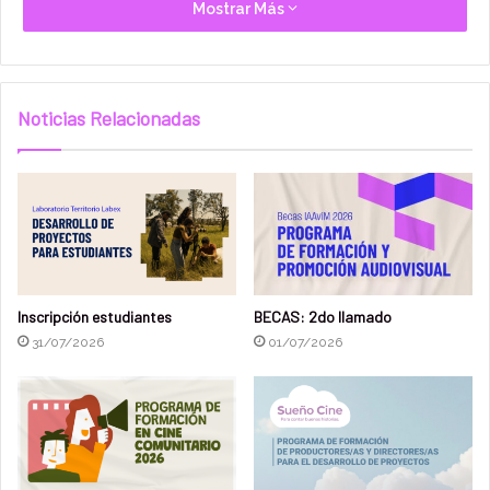
Mostrar Más
ruedas de negocios, paneles y conferencias abiertas al
público, espacio para las películas en comisión de las
regiones participantes y una programación cultural y
turística
.
Noticias Relacionadas
Las sedes del MAEF rotan entre las regiones de los países
miembros de la Red de Cooperación Audiovisual
Transfronteriza, que comprende Paraguay, las provincias
del noreste de Argentina (Misiones, Corrientes, Chaco,
Formosa y Entre Ríos) y los estados brasileños de Rio
Grande do Sul, Santa Catarina y Paraná. Uruguay es
Inscripción estudiantes
BECAS: 2do llamado
nuevamente país invitado de esta edición.
31/07/2026
01/07/2026
Selección de proyectos
La inscripción está abierta a productores independientes
ubicados en la región de Entre Fronteras, donde opera la