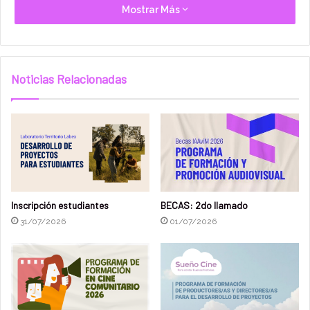
Mostrar Más
comunicación alternativa o trabajo audiovisual con
enfoque territorial y/o comunitario. Esta propuesta está
orientada a grupos organizados, sin límite de edad, que
busquen desarrollar procesos colectivos de creación
Noticias Relacionadas
audiovisual en sus comunidades.
El proyecto contempla:
Una
línea específica de formación de formadores
,
con instancias destinadas a fortalecer las
capacidades pedagógicas y metodológicas de
Inscripción estudiantes
BECAS: 2do llamado
los/as talleristas seleccionados/as.
31/07/2026
01/07/2026
El desarrollo de
16 talleres técnico-prácticos
, con
proyecciones didácticas, espacios de cine debate y
otras actividades vinculadas al lenguaje audiovisual.
La realización de un
cortometraje colectivo de