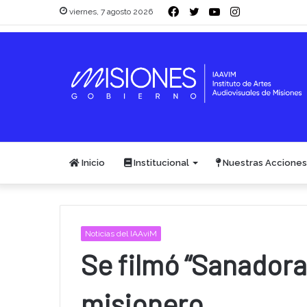
Facebook
Twitter
YouTube
Instagram
viernes, 7 agosto 2026
Inicio
Institucional
Nuestras Acciones
Noticias del IAAviM
Se filmó “Sanadora
misionero