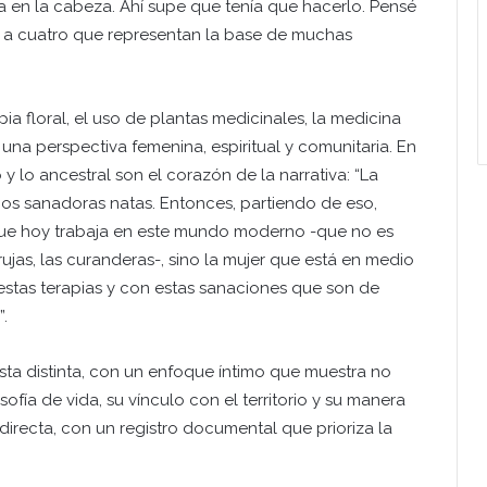
a en la cabeza. Ahí supe que tenía que hacerlo. Pensé
gí a cuatro que representan la base de muchas
pia floral, el uso de plantas medicinales, la medicina
a perspectiva femenina, espiritual y comunitaria. En
 lo ancestral son el corazón de la narrativa: “La
mos sanadoras natas. Entonces, partiendo de eso,
 que hoy trabaja en este mundo moderno -que no es
as, las curanderas-, sino la mujer que está en medio
 estas terapias y con estas sanaciones que son de
”.
ta distinta, con un enfoque íntimo que muestra no
sofía de vida, su vínculo con el territorio y su manera
 directa, con un registro documental que prioriza la