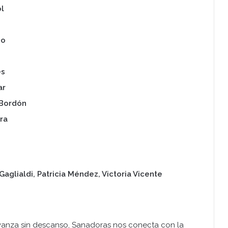
l
io
es
ar
Bordón
ra
glialdi, Patricia Méndez, Victoria Vicente
anza sin descanso, Sanadoras nos conecta con la