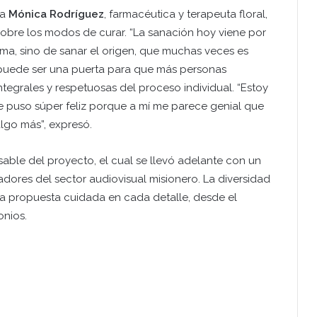
ra
Mónica Rodríguez
, farmacéutica y terapeuta floral,
sobre los modos de curar. “La sanación hoy viene por
toma, sino de sanar el origen, que muchas veces es
ie puede ser una puerta para que más personas
tegrales y respetuosas del proceso individual. “Estoy
e puso súper feliz porque a mí me parece genial que
lgo más”, expresó.
able del proyecto, el cual se llevó adelante con un
dores del sector audiovisual misionero. La diversidad
una propuesta cuidada en cada detalle, desde el
onios.