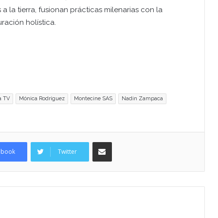
a la tierra, fusionan prácticas milenarias con la
ración holística.
a TV
Mónica Rodríguez
Montecine SAS
Nadin Zampaca
Compartir por Email
ebook
Twitter