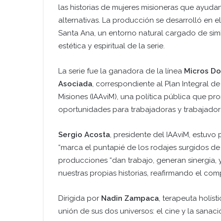
las historias de mujeres misioneras que ayuda
alternativas. La producción se desarrolló en e
Santa Ana, un entorno natural cargado de si
estética y espiritual de la serie.
La serie fue la ganadora de la línea
Micros Do
Asociada
, correspondiente al Plan Integral d
Misiones (IAAviM), una política pública que p
oportunidades para trabajadoras y trabajadore
Sergio Acosta
, presidente del IAAviM, estuv
“marca el puntapié de los rodajes surgidos de
producciones “dan trabajo, generan sinergia, 
nuestras propias historias, reafirmando el com
Dirigida por
Nadin Zampaca
, terapeuta holíst
unión de sus dos universos: el cine y la sanac