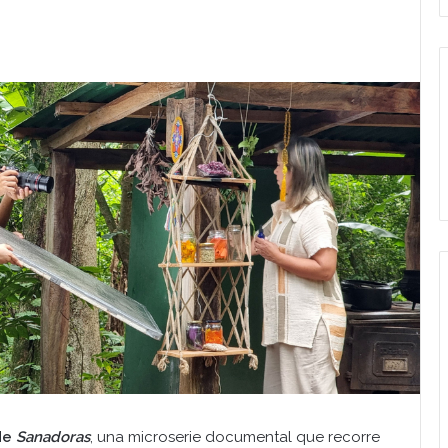
de
Sanadoras
, una microserie documental que recorre