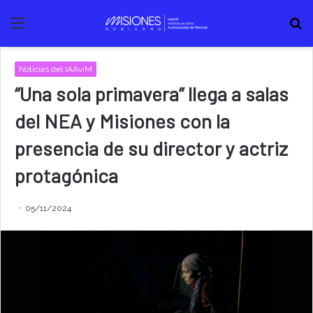
Menú
B
Noticias del IAAviM
“Una sola primavera” llega a salas
del NEA y Misiones con la
presencia de su director y actriz
protagónica
05/11/2024