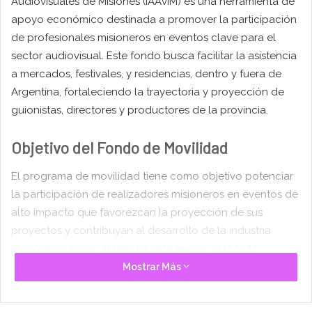
Audiovisuales de Misiones (IAAviM) es una herramienta de
apoyo económico destinada a promover la participación
de profesionales misioneros en eventos clave para el
sector audiovisual. Este fondo busca facilitar la asistencia
a mercados, festivales, y residencias, dentro y fuera de
Argentina, fortaleciendo la trayectoria y proyección de
guionistas, directores y productores de la provincia.
Objetivo del Fondo de Movilidad
El programa de movilidad tiene como objetivo potenciar
la participación de realizadores misioneros en eventos de
alto impacto que favorezcan la proyección de sus
proyectos y contribuyan al desarrollo de la industria
audiovisual local. Al brindar este apoyo, el IAAviM
incentiva la sostenibilidad del sistema productivo y
Mostrar Más
fomenta el acceso a nuevas audiencias, así como la
generación de lazos profesionales que permitan la