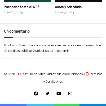
CRONOGRAMA
Inscripción hasta el 4/08
Actas y calendario
10/07/2025
27/03/2024
Mesas de trabajo virtuales
Martes 12 de diciembre / 16 a 19 hs / Plataforma
Un comentario
Meet
Mesa de Trabajo Eje 1: “Organización sectorial e
institucional”
Pingback:
El sector audiovisual misionero se reunirá en un nuevo Foro
de Políticas Públicas Audiovisuales - Economis
Miércoles 13 de diciembre / 16 a 19 hs /
Plataforma Meet
Mesa de Trabajo Eje 2: “Perspectiva de género en las
políticas públicas audiovisuales”
© 2026 |
Instituto de Artes Audiovisuales de Misiones |
Términos
y Condiciones
Encuentro Presencial
Facebook
Twitter
YouTube
Instagram
Sábado 16 de diciembre / de 9 a 19 hs / Facultad
de Humanidades y Ciencias Sociales