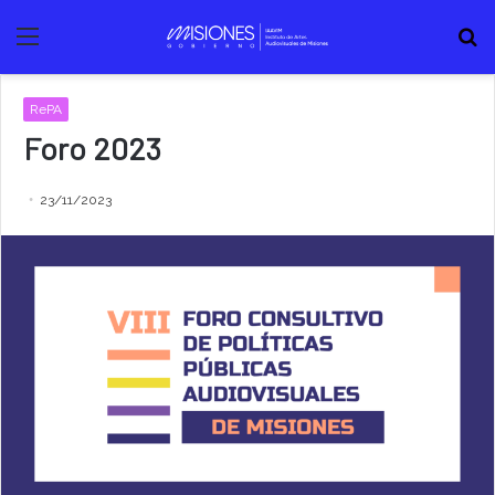
Menú
B
RePA
Foro 2023
23/11/2023