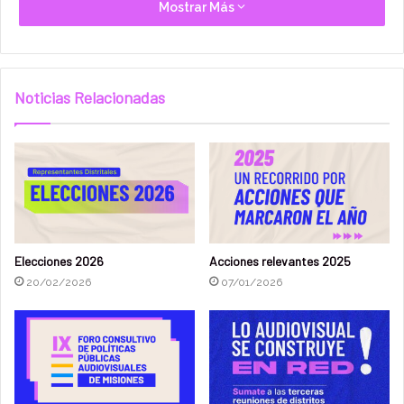
Mostrar Más
Suplentes:
Noticias Relacionadas
“Nervo Diztrozo”, de Laura Zapalowski (Distrito
Uruguay)
“Zapada porlasramas – sin fronteras”, Fernando Paul
Wheden (Distrito Norte)
”Los lagartos del básquet”, Ariel Almada (Distrito
Paraná)
Elecciones 2026
Acciones relevantes 2025
20/02/2026
07/01/2026
“Las ruinas”, Fernando Restelli (Distrito Sur)
El análisis de los 19 proyectos que se presentaron a la
convocatoria estuvo a cargo de un comité de evaluación
integrado por la productora misionera Lucia Alcain, la