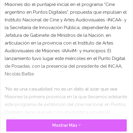
Misiones dio el puntapié inicial en el programa “Cine
argentino en Puntos Digitales”, propuesta que impulsan el
Instituto Nacional de Cine y Artes Audiovisuales -INCAA- y
la Secretaría de Innovación Pública, dependiente de la
Jefatura de Gabinete de Ministros de la Nación, en
articulación en la provincia con el Instituto de Artes
Audiovisuales de Misiones -IAAviM- y municipios. El
lanzamiento tuvo lugar este miércoles en el Punto Digital
de Posadas, con la presencia del presidente del INCAA,
Nicolás Batlle.
“No es una casualidad, no es un dato al azar que sea
Misiones la primera provincia en la que llevamos adelante
este programa de exhibición del cine nacional en Puntos
Digitales, tiene que ver con una política provincial
sostenida”, afirmó Batlle y destacó en ese sentido al
Mostrar Más
Festival Oberá en Cortos que este año celebrará su 20