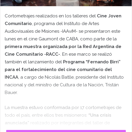
Cortometrajes realizados en los talleres del
Cine Joven
Comunitario
, programa del Instituto de Artes
Audiovisuales de Misiones -IAAviM- se presentaron este
lunes en el cine Gaumont de CABA, como parte de la
primera muestra organizada por la Red Argentina de
Cine Comunitario -RACC-
. En ese marco se realizó
también el lanzamiento del
Programa “Fernando Birri”
para el fortalecimiento del cine comunitario del
INCAA
, a cargo de Nicolás Batlle, presidente del Instituto
nacional y del ministro de Cultura de la Nación, Tristán
Bauer.
La muestra estuvo conformada por 17 cortometrajes de
todo el país, entre ellos tres misioneros:
“Una crisis
anunciada”
realizado por integrantes del taller de
Aristóbulo del Valle en 2021, que busca promover el