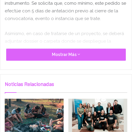
instrumento. Se solicita que, como mínimo, este pedido se
efectúe con 5 días de antelación previo al cierre de la
convocatoria, evento o instancia que se trate.
Asimismo, en caso de tratarse de un proyecto, se deberá
adjuntar dossier o carpeta donde se despliegue la
propuesta en su integralidad, de manera de tomar
Mostrar Más
conocimiento en su conjunto.
Noticias Relacionadas
Etiquetas
aval
cartas de interés