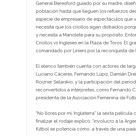
General Beresford guiado por su madre, diseñ
población hasta que lleguen los refuerzos desd
especie de empresario de espectáculos que v
necesita que los criollos sigan distraídos po
y necesita a Manolete para su propósito. Enton
Criollos vs Ingleses en la Plaza de Toros. El g
comandado por Liniers por la reconquista de 
El elenco también cuenta con actores de larga
Luciano Cáceres, Fernando Lúpiz, Damián Dreiz
Roizner Selanikio, y la participación del period
reconvertidos a intérpretes, como Fernando C
presidenta de la Asociación Femenina de Fútb
“No llores por mí, Inglaterra” la sexta pelícu
finalizar el rodaje explicó: “involucro a la Arg
fútbol se potencia cómo, a través de una pasi