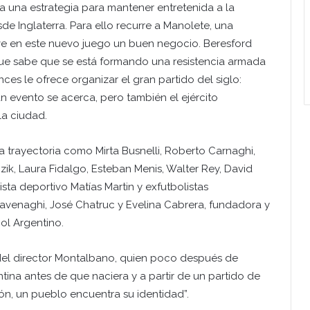
a una estrategia para mantener entretenida a la
e Inglaterra. Para ello recurre a Manolete, una
e en este nuevo juego un buen negocio. Beresford
rque sabe que se está formando una resistencia armada
ces le ofrece organizar el gran partido del siglo:
ran evento se acerca, pero también el ejército
la ciudad.
 trayectoria como Mirta Busnelli, Roberto Carnaghi,
ik, Laura Fidalgo, Esteban Menis, Walter Rey, David
ista deportivo Matías Martin y exfutbolistas
avenaghi, José Chatruc y Evelina Cabrera, fundadora y
ol Argentino.
la del director Montalbano, quien poco después de
entina antes de que naciera y a partir de un partido de
ón, un pueblo encuentra su identidad”.