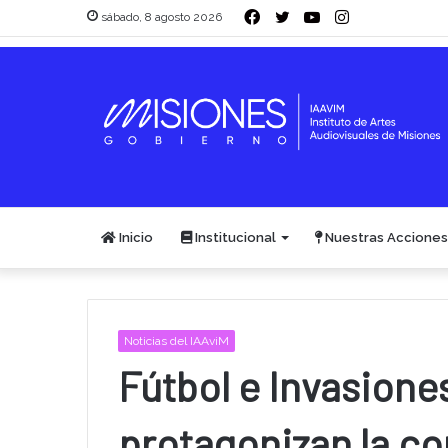
Facebook
Twitter
YouTube
Instagram
sábado, 8 agosto 2026
Inicio
Institucional
Nuestras Acciones
Noticias del IAAviM
Fútbol e Invasione
protagonizan la c