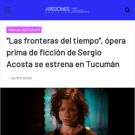
Menú
B
Noticias del IAAviM
“Las fronteras del tiempo”, ópera
prima de ficción de Sergio
Acosta se estrena en Tucumán
22/07/2022