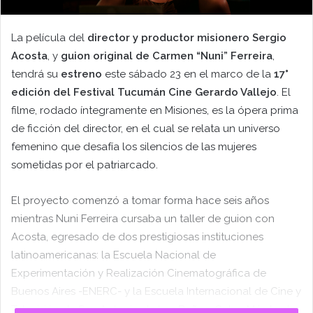
La película del
director y productor misionero Sergio
Acosta
, y
guion original de Carmen “Nuni” Ferreira
,
tendrá su
estreno
este sábado 23 en el marco de la
17°
edición del Festival Tucumán Cine Gerardo Vallejo
. El
filme, rodado íntegramente en Misiones, es la ópera prima
de ficción del director, en el cual se relata un universo
femenino que desafía los silencios de las mujeres
sometidas por el patriarcado.
El proyecto comenzó a tomar forma hace seis años
mientras Nuni Ferreira cursaba un taller de guion con
Acosta, egresado de dos prestigiosas instituciones
latinoamericanas: la Escuela Nacional de
Experimentación y Realización Cinematográfica de
Buenos Aires -ENERC- y la Escuela Internacional de Cine y
Televisión de San Antonio de Los Baños, Cuba. Más tarde,