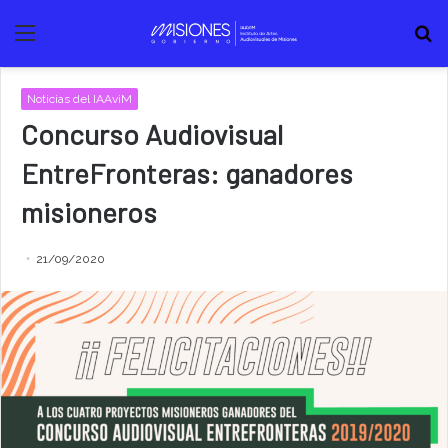
Menú
B
Noticias del IAAviM
Concurso Audiovisual
EntreFronteras: ganadores
misioneros
21/09/2020