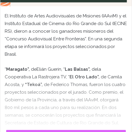
El Instituto de Artes Audiovisuales de Misiones (IAAviM) y el
Instituto Estadual de Cinema do Rio Grande do Sul (IECINE
RS), dieron a conocer los ganadores misioneros del
“Concurso Audiovisual Entre Fronteras”. En una segunda
etapa se informará los proyectos seleccionados por
Brasil.
“
Maragato”,
deElián Guerin, “
Las Balsas”,
dela
Cooperativa La Rastrojera TV, “
El Otro Lado”,
de Camila
Acosta, y
“Tekoá”,
de Federico Thomas, fueron los cuatro
proyectos seleccionados por el jurado. Como premio, el
Gobierno de la Provincia, a través del IAAviM, otorgará
800 mil pesos a cada uno para su realización. En dos
semanas, se conocerán los proyectos que financiará la
Secretaría de Estado de Cultura de Rio Grande do Sul,
por medio de IECINE.